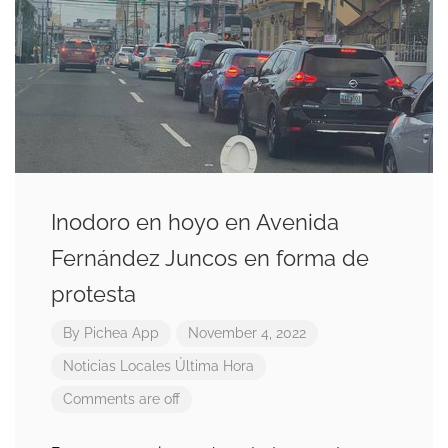
Inodoro en hoyo en Avenida
Fernández Juncos en forma de
protesta
By
Pichea App
November 4, 2022
Noticias Locales
Última Hora
Comments are off