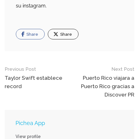
su instagram.
Share
Share
Post
Previous Post
Next Post
navigation
Taylor Swift establece
Puerto Rico viajara a
record
Puerto Rico gracias a
Discover PR
Pichea App
View profile