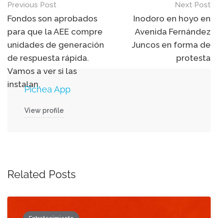
Post
Previous Post
Next Post
navigation
Fondos son aprobados
Inodoro en hoyo en
para que la AEE compre
Avenida Fernández
unidades de generación
Juncos en forma de
de respuesta rápida.
protesta
Vamos a ver si las
instalan.
Pichea App
View profile
Related Posts